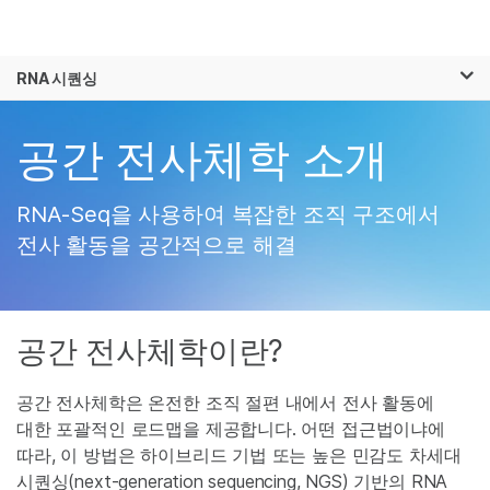
제품
×
보다 관련성이 높은 콘텐츠를 확인하실 수
RNA 시퀀싱
솔루션
있습니다. 주요 관심 분야를 선택해 주세요:
Skip to content
학습
공간 전사체학 소개
암 연구
임상 종양학 연구
미생물학 연구
생식 보건 연구
회사
농업유전체학 연구
유전 및 희귀 질환
RNA-Seq을 사용하여 복잡한 조직 구조에서
복합 질환 연구
연구
지원
전사 활동을 공간적으로 해결
추천 링크
공간 전사체학이란?
공간 전사체학은 온전한 조직 절편 내에서 전사 활동에
대한 포괄적인 로드맵을 제공합니다. 어떤 접근법이냐에
따라, 이 방법은 하이브리드 기법 또는 높은 민감도 차세대
시퀀싱(next-generation sequencing, NGS) 기반의 RNA