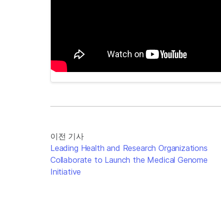
이전 기사
Leading Health and Research Organizations
Collaborate to Launch the Medical Genome
Initiative