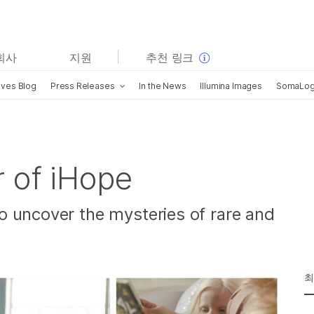
보다 관련성이 높은 콘텐츠를 확인하실 수 있습니다. 주요
회사
지원
추천 링크
관심 분야를 선택해 주세요:
ives Blog
Press Releases
In the News
Illumina Images
SomaLogi
암 연구
임상 종양학 연구
미생물학 연구
생식 보건 연구
농업유전체학 연구
유전 및 희귀 질환 연구
복합 질환 연구
 of iHope
 uncover the mysteries of rare and
최