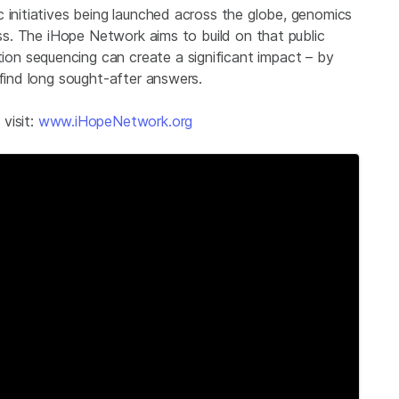
 initiatives being launched across the globe, genomics
ess. The iHope Network aims to build on that public
n sequencing can create a significant impact – by
 find long sought-after answers.
visit:
www.iHopeNetwork.org