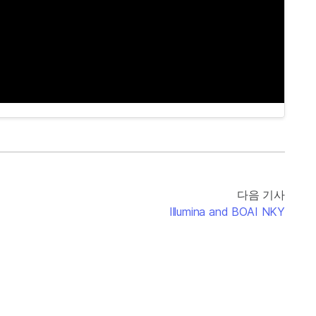
다음 기사
Illumina and BOAI NKY