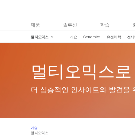
제품
솔루션
학습
멀티오믹스
개요
Genomics
유전체학
전사
Skip to content
멀티오믹스로 
더 심층적인 인사이트와 발견을 
기술:
멀티오믹스