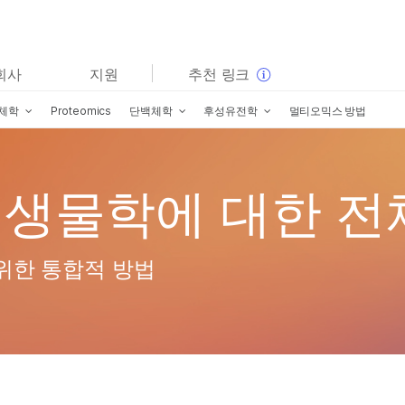
보다 관련성이 높은 콘텐츠를 확인하실 수 있습니다. 주요
회사
지원
추천 링크
관심 분야를 선택해 주세요:
체학
Proteomics
단백체학
후성유전학
멀티오믹스 방법
암 연구
임상 종양학 연구
미생물학 연구
생식 보건 연구
농업유전체학 연구
유전 및 희귀 질환 연구
복합 질환 연구
생물학에 대한 전
위한 통합적 방법