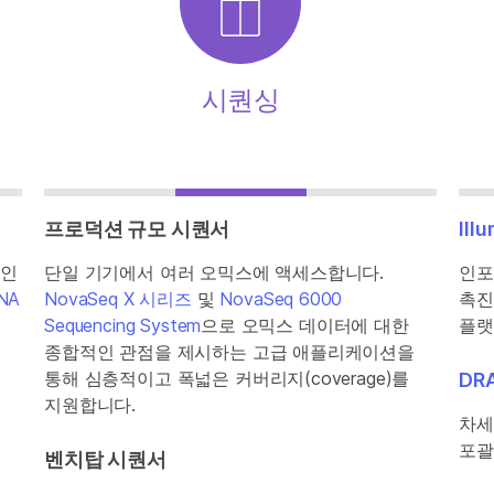
시퀀싱
프로덕션 규모 시퀀서
Ill
적인
단일 기기에서 여러 오믹스에 액세스합니다.
인포
DNA
NovaSeq X 시리즈
및
NovaSeq 6000
촉진
Sequencing System
으로 오믹스 데이터에 대한
플랫
종합적인 관점을 제시하는 고급 애플리케이션을
통해 심층적이고 폭넓은 커버리지(coverage)를
DR
지원합니다.
차세
포괄
벤치탑 시퀀서