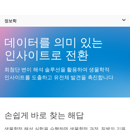
제품
×
보다 관련성이 높은 콘텐츠를 확인하실 수
정보학
솔루션
있습니다. 주요 관심 분야를 선택해 주세요:
Skip to content
학습
데이터를 의미 있는
암 연구
임상 종양학 연구
미생물학 연구
생식 보건 연구
회사
인사이트로 전환
농업유전체학 연구
유전 및 희귀 질환
복합 질환 연구
연구
지원
최첨단 변이 해석 솔루션을 활용하여 생물학적
인사이트를 도출하고 유전체 발견을 촉진합니다
추천 링크
손쉽게 바로 찾는 해답
생물학적 해석 실험을 수행하면 생물학적 과정, 질병의 기원