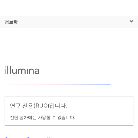
제품
×
보다 관련성이 높은 콘텐츠를 확인하실 수
정보학
솔루션
있습니다. 주요 관심 분야를 선택해 주세요:
Skip to content
학습
암 연구
임상 종양학 연구
미생물학 연구
생식 보건 연구
회사
농업유전체학 연구
유전 및 희귀 질환
복합 질환 연구
연구
지원
추천 링크
연구 전용(RUO)입니다.
진단 절차에는 사용할 수 없습니다.