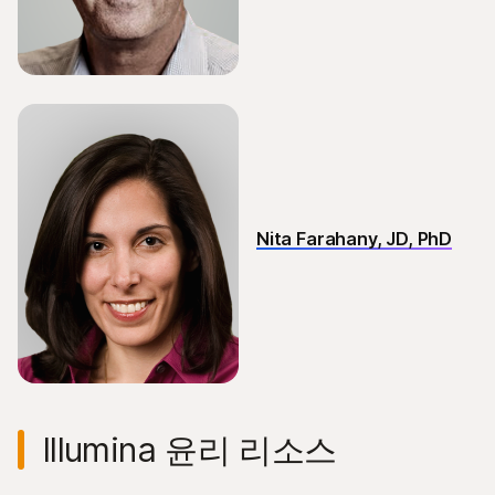
Nita Farahany, JD, PhD
Illumina 윤리 리소스