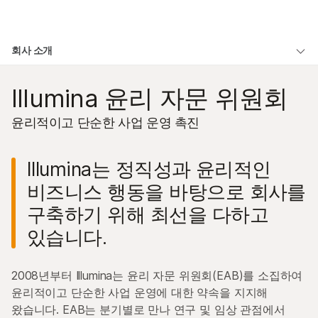
제품
×
보다 관련성이 높은 콘텐츠를 확인하실 수
회사 소개
솔루션
있습니다. 주요 관심 분야를 선택해 주세요:
개요
학습
Illumina 윤리 자문 위원회
암 연구
임상 종양학 연구
미생물학 연구
생식 보건 연구
개요서
윤리적이고 단순한 사업 운영 촉진
회사
농업유전체학 연구
유전 및 희귀 질환
관리 팀
복합 질환 연구
연구
지원
Illumina는 정직성과 윤리적인
이사회
비즈니스 행동을 바탕으로 회사를
추천 링크
기업의 사회적 책임 및 지속 가능성
구축하기 위해 최선을 다하고
Mergers & Acquisitions
있습니다.
윤리 자문 위원회
2008년부터 Illumina는 윤리 자문 위원회(EAB)를 소집하여
임상 자문 위원회
윤리적이고 단순한 사업 운영에 대한 약속을 지지해
왔습니다. EAB는 분기별로 만나 연구 및 임상 관점에서