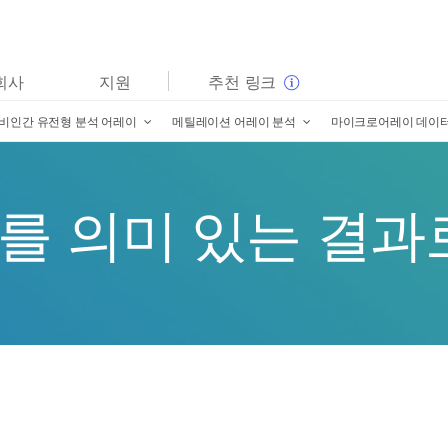
보다 관련성이 높은 콘텐츠를 확인하실 수 있습니다. 주요
회사
지원
추천 링크
관심 분야를 선택해 주세요:
비인간 유전형 분석 어레이
메틸레이션 어레이 분석
마이크로어레이 데이터
암 연구
임상 종양학 연구
미생물학 연구
생식 보건 연구
농업유전체학 연구
유전 및 희귀 질환 연구
복합 질환 연구
를 의미 있는 결과