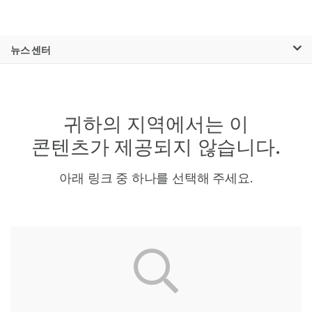
제품
×
보다 관련성이 높은 콘텐츠를 확인하실 수
뉴스 센터
솔루션
있습니다. 주요 관심 분야를 선택해 주세요:
Skip to content
학습
암 연구
임상 종양학 연구
미생물학 연구
생식 보건 연구
귀하의 지역에서는 이
회사
농업유전체학 연구
유전 및 희귀 질환
복합 질환 연구
연구
콘텐츠가 제공되지 않습니다.
지원
아래 링크 중 하나를 선택해 주세요.
추천 링크