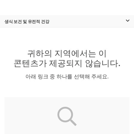
제품
×
보다 관련성이 높은 콘텐츠를 확인하실 수
생식 보건 및 유전적 건강
솔루션
있습니다. 주요 관심 분야를 선택해 주세요:
Skip to content
학습
암 연구
임상 종양학 연구
미생물학 연구
생식 보건 연구
귀하의 지역에서는 이
회사
농업유전체학 연구
유전 및 희귀 질환
복합 질환 연구
연구
콘텐츠가 제공되지 않습니다.
지원
아래 링크 중 하나를 선택해 주세요.
추천 링크