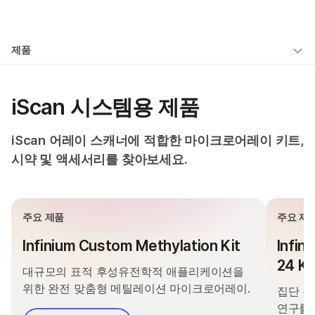
제품
×
보다 관련성이 높은 콘텐츠를 확인하실 수
제품
솔루션
있습니다. 주요 관심 분야를 선택해 주세요:
개요
학습
문의 사항
암 연구
임상 종양학 연구
iScan 시스템용 제품
미생물학 연구
생식 보건 연구
유형별
회사
농업유전체학 연구
유전 및 희귀 질환
관심 영역별
iScan 어레이 스캐너에 적합한 마이크로어레이 키트,
복합 질환 연구
연구
지원
시약 및 액세서리를 찾아보세요.
기기 호환성별
추천 링크
제품군별
주요 제품
주요 제
전체 제품 살펴보기
Infinium Custom Methylation Kit
Infin
제품 번들
24 Ki
대규모의 표적 후성유전학적 애플리케이션을
개요
위한 완전 맞춤형 메틸레이션 마이크로어레이.
집단 유
연구를 