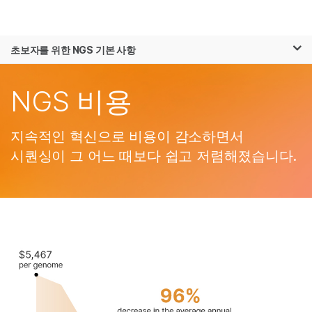
제품
×
보다 관련성이 높은 콘텐츠를 확인하실 수
초보자를 위한 NGS 기본 사항
솔루션
있습니다. 주요 관심 분야를 선택해 주세요:
Skip to content
학습
NGS 비용
암 연구
임상 종양학 연구
미생물학 연구
생식 보건 연구
회사
농업유전체학 연구
유전 및 희귀 질환
지속적인 혁신으로 비용이 감소하면서
복합 질환 연구
연구
지원
시퀀싱이 그 어느 때보다 쉽고 저렴해졌습니다.
추천 링크