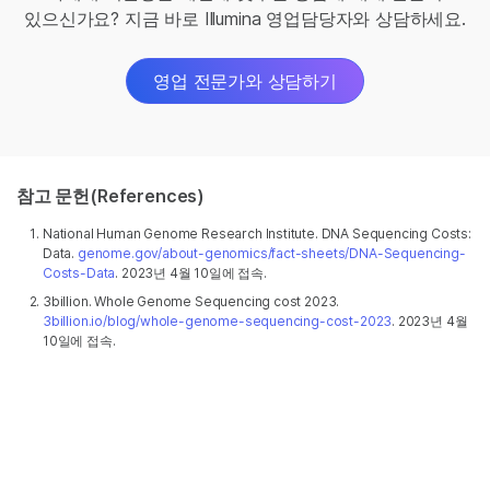
있으신가요? 지금 바로 Illumina 영업담당자와 상담하세요.
영업 전문가와 상담하기
참고 문헌(References)
National Human Genome Research Institute. DNA Sequencing Costs:
Data.
genome.gov/about-genomics/fact-sheets/DNA-Sequencing-
Costs-Data
. 2023년 4월 10일에 접속.
3billion. Whole Genome Sequencing cost 2023.
3billion.io/blog/whole-genome-sequencing-cost-2023
. 2023년 4월
10일에 접속.