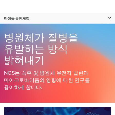
제품
×
보다 관련성이 높은 콘텐츠를 확인하실 수
미생물 유전체학
솔루션
있습니다. 주요 관심 분야를 선택해 주세요:
Skip to content
학습
병원체가 질병을
암 연구
임상 종양학 연구
미생물학 연구
생식 보건 연구
회사
유발하는 방식
농업유전체학 연구
유전 및 희귀 질환
복합 질환 연구
연구
밝혀내기
지원
추천 링크
NGS는 숙주 및 병원체 유전자 발현과
마이크로바이옴의 영향에 대한 연구를
용이하게 합니다.