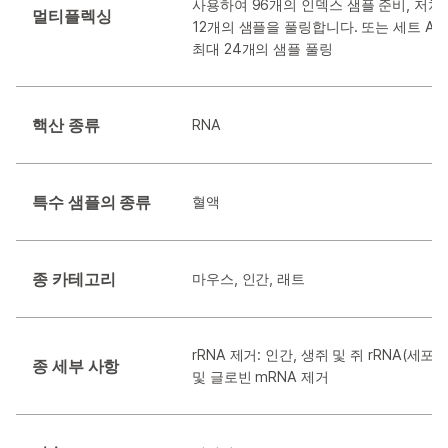
사용하여 96개의 인덱스 샘플 준비, 저처
멀티플렉싱
12개의 샘플을 풀링합니다. 또는 세트 A, 
최대 24개의 샘플 풀링
핵산 종류
RNA
특수 샘플의 종류
혈액
종 카테고리
마우스, 인간, 래트
rRNA 제거: 인간, 생쥐 및 쥐 rRNA(세
종 세부 사항
및 글로빈 mRNA 제거