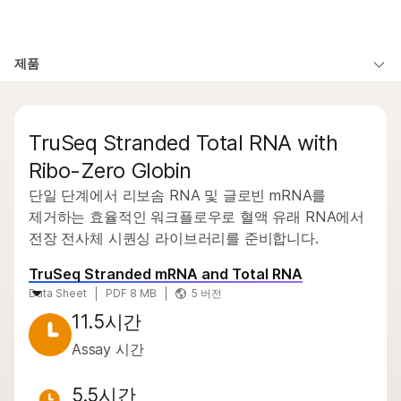
제품
×
보다 관련성이 높은 콘텐츠를 확인하실 수
제품
솔루션
있습니다. 주요 관심 분야를 선택해 주세요:
유형별
학습
문의 사항
암 연구
임상 종양학 연구
TruSeq Stranded Total RNA with
미생물학 연구
생식 보건 연구
관심 영역별
회사
농업유전체학 연구
유전 및 희귀 질환
Ribo-Zero Globin
기기 호환성별
복합 질환 연구
연구
단일 단계에서 리보솜 RNA 및 글로빈 mRNA를
지원
제품군별
제거하는 효율적인 워크플로우로 혈액 유래 RNA에서
전장 전사체 시퀀싱 라이브러리를 준비합니다.
추천 링크
전체 제품 살펴보기
TruSeq Stranded mRNA and Total RNA
제품 번들
Data Sheet
PDF 8 MB
5 버전
11.5시간
개요
Assay 시간
문의 사항
5.5시간