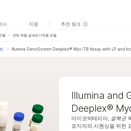
보다 관련성이 높은 콘텐츠를 확인하실 수 있습니다. 주요
회사
지원
추천 링크
관심 분야를 선택해 주세요:
군별
전체 제품 살펴보기
제품 번들
암 연구
임상 종양학 연구
미생물학 연구
생식 보건 연구
mpliSeq for Illumina
트
Illumina GenoScreen Deeplex® Myc-TB Assay with LP and In
농업유전체학 연구
유전 및 희귀 질환 연구
llumina DNA Prep 포트폴리오
복합 질환 연구
rusight Oncology 제품군
llumina Complete Long Read
ruSight Whole Genome
Illumina and
품
ruSight 패널
Deeplex® My
extSeq 550 제품
llumina DNA Prep
마이코박테리아,
결핵균
복
품
nfinium 어레이
표지자의 시퀀싱을 위한 표적 