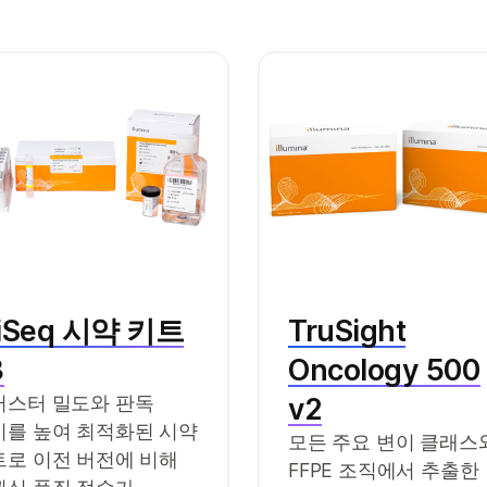
iSeq 시약 키트
TruSight
3
Oncology 500
러스터 밀도와 판독
v2
이를 높여 최적화된 시약
모든 주요 변이 클래스
트로 이전 버전에 비해
FFPE 조직에서 추출한