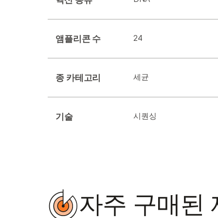
앰플리콘 수
24
종 카테고리
세균
기술
시퀀싱
자주 구매된