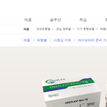
제품
솔루션
학습
개요
개요
유형별
관심 영역별
기기 호환성별
제품
제품
시퀀싱 키트
암 연구 제품
iScan 제품
A
제품
유형별
시퀀싱 키트
라이브러리 준비 키
마이크로어레이 키트
미생물학 제품
iSeq 100 제품
I
임상 연구 제품
신약 발견 및 개발 제품
MiniSeq 제품
T
정보학 제품
복합 질환 연구 제품
MiSeq 제품
I
분자 생물학 시약
농업유전체 연구 제품
MiSeqDx 제품
T
액세서리 제품
포렌식 유전체학 연구 제품
MiSeq FGx 호환 제
T
서비스 및 교육 제품
생식 보건 제품
NextSeq 500 및 N
I
Informatics 제품
유전 질환 제품
NovaSeq 6000 제
I