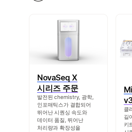
NovaSeq X
시리즈 주문
M
발전된 chemistry, 광학,
v
인포매틱스가 결합되어
클
뛰어난 시퀀싱 속도와
길
데이터 품질, 뛰어난
키
처리량과 확장성을