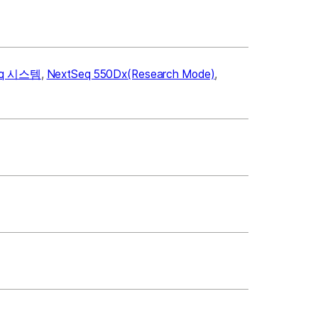
eq 시스템
,
NextSeq 550Dx(Research Mode)
,