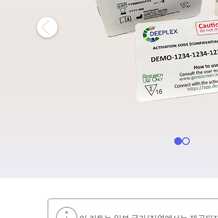
NextSeq 1000 및 
T
NovaSeq X 시리즈
S
MiSeq i100 제품