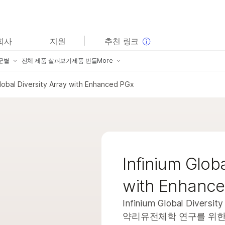
보다 관련성이 높은 콘텐츠를 확인하실 수 있습니다. 주요
회사
지원
추천 링크
관심 분야를 선택해 주세요:
군별
전체 제품 살펴보기
제품 번들
More
암 연구
임상 종양학 연구
미생물학 연구
생식 보건 연구
mpliSeq for Illumina
제품군별
Global Diversity Array with Enhanced PGx
농업유전체학 연구
유전 및 희귀 질환 연구
llumina DNA Prep 포트폴리오
전체 제품 살펴보기
복합 질환 연구
rusight Oncology 제품군
제품 번들
llumina Complete Long Read
개요
ruSight Whole Genome
Infinium Globa
품
 제품
ruSight 패널
with Enhanc
extSeq 550 제품
 NextSeq 550 제품
llumina DNA Prep
Infinium Global Diversi
품
 제품
nfinium 어레이
약리유전체학 연구를 위한