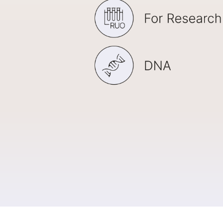
NextSeq 1000 및 
NextSeq 1000 
T
NovaSeq X 시리즈
NovaSeq X 시
S
MiSeq i100 제품
MiSeq i100 제품