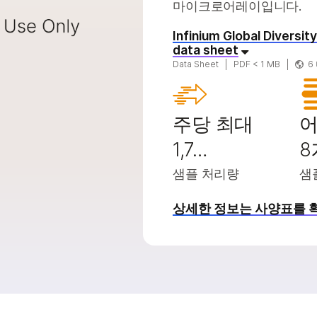
마이크로어레이입니다.
2000 제품
및 2000 제품
ruPath Genome 솔루션
Infinium Global Diversi
 제품
리즈 제품
trataMap Spatial Transcriptome
data sheet
Data Sheet
PDF < 1 MB
6
주당 최대
1,7…
8
샘플 처리량
샘
상세한 정보는 사양표를 