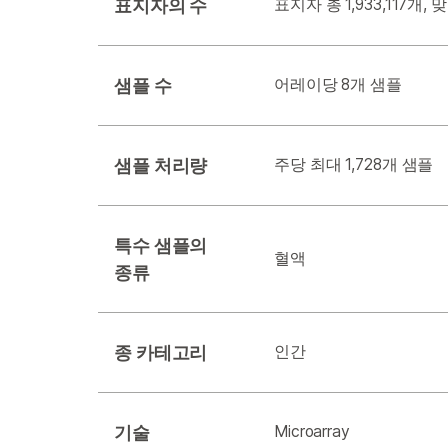
표지자의 수
표지자 총 1,933,117개,
샘플 수
어레이당 8개 샘플
샘플 처리량
주당 최대 1,728개 샘플
특수 샘플의
혈액
종류
종 카테고리
인간
기술
Microarray