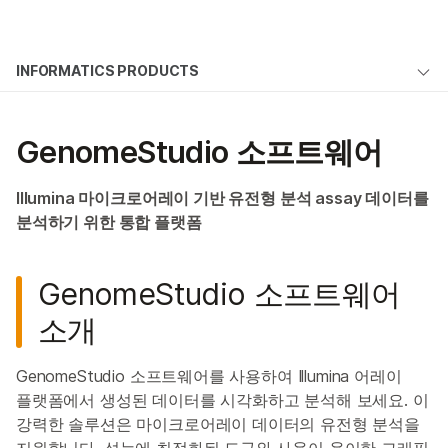
제품
×
보다 관련성이 높은 콘텐츠를 확인하실 수
INFORMATICS PRODUCTS
솔루션
있습니다. 주요 관심 분야를 선택해 주세요:
Microarray software
학습
암 연구
임상 종양학 연구
GenomeStudio 소프트웨어
미생물학 연구
생식 보건 연구
DRAGEN Array
회사
농업유전체학 연구
유전 및 희귀 질환
GenomeStudio 소프트웨어
Illumina 마이크로어레이 기반 유전형 분석 assay 데이터를
복합 질환 연구
연구
지원
분석하기 위한 통합 플랫폼
Beeline 소프트웨어
추천 링크
Polygenic Risk Score 소프트웨어
GenomeStudio 소프트웨어
소개
문의 사항
GenomeStudio 소프트웨어를 사용하여 Illumina 어레이
플랫폼에서 생성된 데이터를 시각화하고 분석해 보세요. 이
강력한 솔루션은 마이크로어레이 데이터의 유전형 분석을