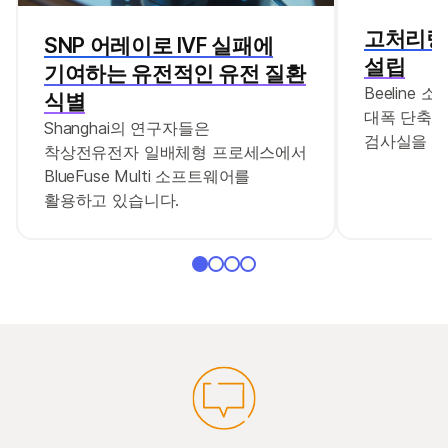
고처리량
SNP 어레이로 IVF 실패에
설립
기여하는 유전적인 유전 질환
Beeline
식별
대폭 단축하여
Shanghai의 연구자들은
검사실을 만
착상전유전자 일배체형 프로세스에서
BlueFuse Multi 소프트웨어를
활용하고 있습니다.