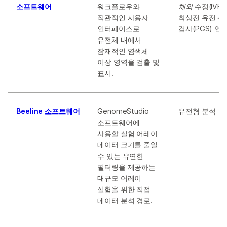
소프트웨어
워크플로우와
체외
수정(IVF)
직관적인 사용자
착상전 유전 선
인터페이스로
검사(PGS) 연
유전체 내에서
잠재적인 염색체
이상 영역을 검출 및
표시.
Beeline 소프트웨어
GenomeStudio
유전형 분석
소프트웨어에
사용할 실험 어레이
데이터 크기를 줄일
수 있는 유연한
필터링을 제공하는
대규모 어레이
실험을 위한 직접
데이터 분석 경로.