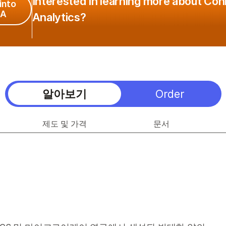
Interested in learning more about Co
into
CA
Analytics?
알아보기
Order
제도 및 가격
문서