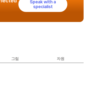
nnected
Speak with a
specialist
그림
자원