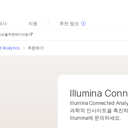
보다 관련성이 높은 콘텐츠를 확인하실 수 있습니다. 주요
회사
지원
추천 링크
관심 분야를 선택해 주세요:
s
모듈
주문하기
지원
암 연구
임상 종양학 연구
미생물학 연구
생식 보건 연구
d Analytics
주문하기
농업유전체학 연구
유전 및 희귀 질환 연구
복합 질환 연구
Illumina Con
Illumina Connected
과학적 인사이트을 촉진하세
Illumina에 문의하세요.