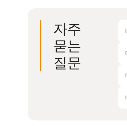
자주
묻는
질문