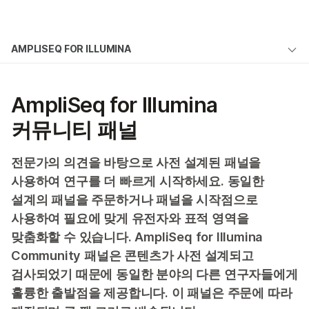
제품
×
보다 관련성이 높은 콘텐츠를 확인하실 수
AMPLISEQ FOR ILLUMINA
AmpliSeq for Illumina
솔루션
있습니다. 주요 관심 분야를 선택해 주세요:
개요
학습
문의 사항
문의 사항
암 연구
임상 종양학 연구
AmpliSeq for Illumina
미생물학 연구
생식 보건 연구
즉시 사용 가능 패널
회사
커뮤니티 패널
농업유전체학 연구
유전 및 희귀 질환
커뮤니티 패널
복합 질환 연구
연구
지원
전문가의 의견을 바탕으로 사전 설계된 패널을
맞춤형 패널
사용하여 연구를 더 빠르게 시작하세요. 동일한
추천 링크
인포매틱스 솔루션
설계의 패널을 주문하거나 패널을 시작점으로
사용하여 필요에 맞게 유전자와 표적 영역을
FAQs
맞춤화할 수 있습니다. AmpliSeq for Illumina
개요
Community 패널은 콘텐츠가 사전 설계되고
검사되었기 때문에 동일한 분야의 다른 연구자들에게
즉시 사용 가능 패널
훌륭한 출발점을 제공합니다. 이 패널은 주문에 따라