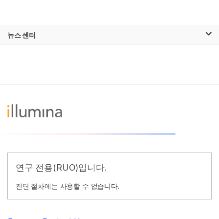
제품
×
보다 관련성이 높은 콘텐츠를 확인하실 수
뉴스 센터
솔루션
있습니다. 주요 관심 분야를 선택해 주세요:
Skip to content
학습
암 연구
임상 종양학 연구
미생물학 연구
생식 보건 연구
회사
농업유전체학 연구
유전 및 희귀 질환
복합 질환 연구
연구
지원
추천 링크
연구 전용(RUO)입니다.
진단 절차에는 사용할 수 없습니다.